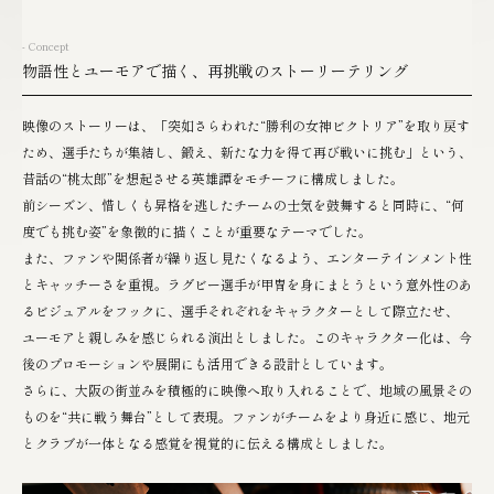
- Concept
物語性とユーモアで描く、再挑戦のストーリーテリング
映像のストーリーは、「突如さらわれた“勝利の女神ビクトリア”を取り戻す
ため、選手たちが集結し、鍛え、新たな力を得て再び戦いに挑む」という、
昔話の“桃太郎”を想起させる英雄譚をモチーフに構成しました。
前シーズン、惜しくも昇格を逃したチームの士気を鼓舞すると同時に、“何
度でも挑む姿”を象徴的に描くことが重要なテーマでした。
また、ファンや関係者が繰り返し見たくなるよう、エンターテインメント性
とキャッチーさを重視。ラグビー選手が甲冑を身にまとうという意外性のあ
るビジュアルをフックに、選手それぞれをキャラクターとして際立たせ、
ユーモアと親しみを感じられる演出としました。このキャラクター化は、今
後のプロモーションや展開にも活用できる設計としています。
さらに、大阪の街並みを積極的に映像へ取り入れることで、地域の風景その
ものを“共に戦う舞台”として表現。ファンがチームをより身近に感じ、地元
とクラブが一体となる感覚を視覚的に伝える構成としました。