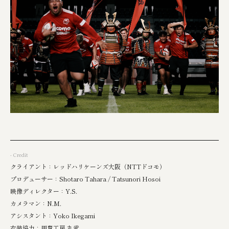
- Credit
クライアント：レッドハリケーンズ大阪（NTTドコモ）
プロデューサー：Shotaro Tahara / Tatsunori Hosoi
映像ディレクター：Y.S.
カメラマン：N.M.
アシスタント：Yoko Ikegami
衣装協力：甲冑工房 丸武