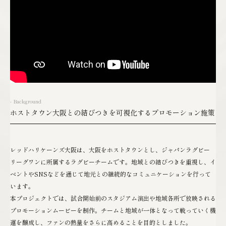
- Background
ホストタウン大阪との結びつきを可視化するプロモーション施策
レッドハリケーンズ大阪は、大阪をホストタウンとし、ジャパンラグビー
リーグワンに所属するラグビーチームです。地域との結びつきを重視し、イ
ベントやSNSなどを通じて地元との継続的なコミュニケーションを行って
います。
本プロジェクトでは、試合開始前のスタジアム演出や地域各所で放映される
プロモーションムービーを制作。チームと地域が一体となって戦っていく機
運を醸成し、ファンの熱量をさらに高めることを目的としました。